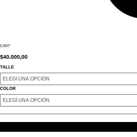
CART
REMERA
$
40.000,00
MANGA
LARGA
TALLE
DE
ENCAJE
CANTIDAD
COLOR