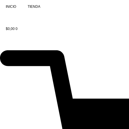
IR
INICIO
TIENDA
AL
CONTENIDO
$
0,00
0