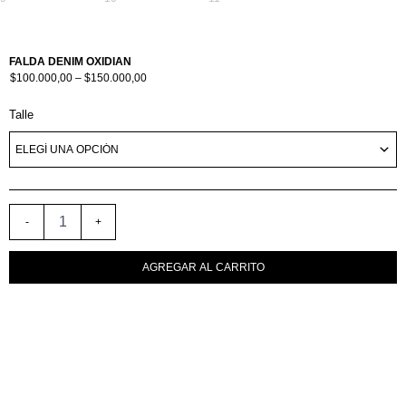
FALDA DENIM OXIDIAN
Price
$
100.000,00
–
$
150.000,00
Range:
$100.000,00
FALDA
Through
Talle
$150.000,00
DENIM
OXIDIAN
CANTIDAD
-
+
AGREGAR AL CARRITO